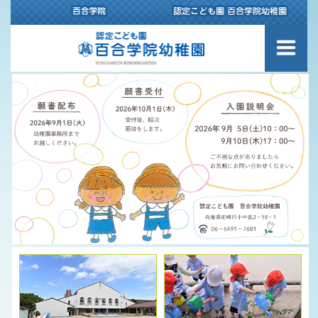
幼稚園について
園内のご案内
スクールバスのご案内
百合学院幼稚園の1日
認定こども園 百合学院幼稚園の
保育理念
給食について