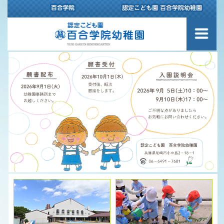
幼稚園について
園内のご案内
スクールバスのご案内
百合学院幼稚園の1日
認定こども園 百合学院幼稚園の
保育理念
給食について