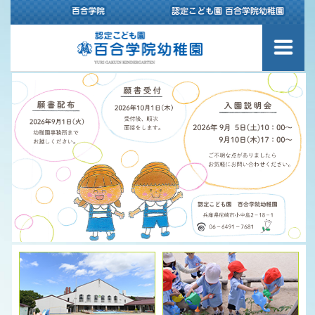
幼稚園について
園内のご案内
スクールバスのご案内
百合学院幼稚園の1日
認定こども園 百合学院幼稚園の
保育理念
給食について