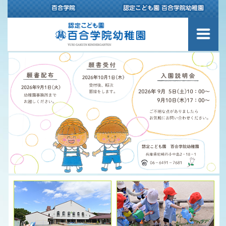
幼稚園について
園内のご案内
スクールバスのご案内
百合学院幼稚園の1日
認定こども園 百合学院幼稚園の
保育理念
給食について