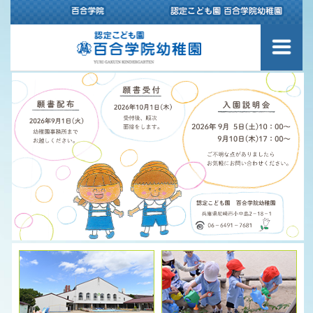
幼稚園について
園内のご案内
スクールバスのご案内
百合学院幼稚園の1日
認定こども園 百合学院幼稚園の
保育理念
給食について